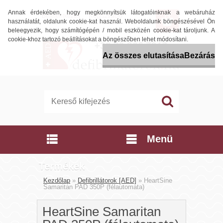
Annak érdekében, hogy megkönnyítsük látogatóinknak a webáruház
Bejelentkezés
Regisztráció
használatát, oldalunk cookie-kat használ. Weboldalunk böngészésével Ön
beleegyezik, hogy számítógépén / mobil eszközén cookie-kat tároljunk. A
cookie-khoz tartozó beállításokat a böngészőben lehet módosítani.
Az összes elutasítása
Bezárás
Menü
Termékek
Kezdőlap
»
Defibrillátorok [AED]
»
HeartSine
Samaritan PAD 350P (félautomata)
HeartSine Samaritan