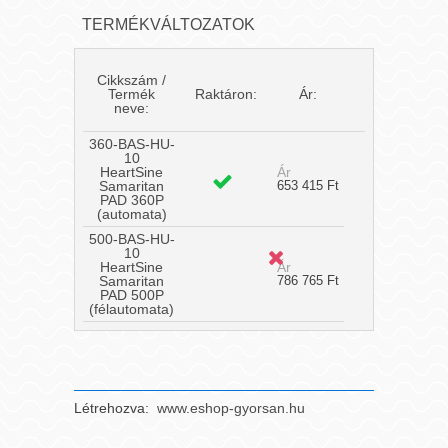
TERMÉKVÁLTOZATOK
Cikkszám /
Termék
Raktáron:
Ár:
neve:
360-BAS-HU-
10
HeartSine
Ár
Samaritan
653 415 Ft
PAD 360P
(automata)
500-BAS-HU-
10
HeartSine
Ár
Samaritan
786 765 Ft
PAD 500P
(félautomata)
Létrehozva:
www.eshop-gyorsan.hu