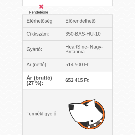
Rendelésre
Elérhetőség:
Előrendelhető
Cikkszám:
350-BAS-HU-10
HeartSine- Nagy-
Gyártó:
Britannia
Ár (nettó) :
514 500 Ft
Ár (bruttó)
653 415 Ft
(27 %):
Termékfigyelő: