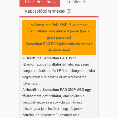
Részletes leírás
Letöltések
Kapcsolódó termékek (5)
A Samaritan PAD 350P félautomata
defibrillátor készülékre 8 (nyolc!) év a
gyári garancia!
Samaritan PAD PAK (elektróda és elem) 4
év élettartam!
A
HeartSine Samaritan PAD 350P
félautomata defibrillátor
érthető, egyszerű
hangutasításokkal, és LED-es piktogrammokkal
végigvezeti a felhasználót az újraélesztés
folyamatán.
A
HeartSine Samaritan PAD 350P AED egy
félautomata defibrillátor,
amennyiben a
készülék érzékeli a sokkolandó ritmust
felszólítja a jelenlévőket, hogy lépjenek
hátrébb, és egyértelmű utasítást ad a