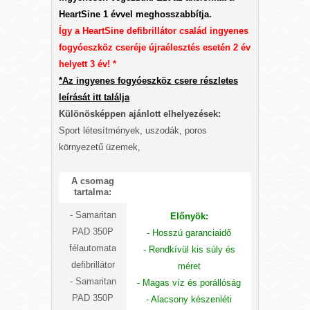
HeartSine 1 évvel meghosszabbítja.
Így a HeartSine defibrillátor család ingyenes
fogyóeszköz cseréje újraélesztés esetén 2 év
helyett 3 év! *
*Az ingyenes fogyóeszköz csere részletes
leírását itt találja
Különösképpen ajánlott elhelyezések:
Sport létesítmények, uszodák, poros
környezetű üzemek,
A csomag
tartalma:
-
Samaritan
Előnyök:
PAD 350P
- Hosszú garanciaidő
félautomata
- Rendkívül kis súly és
defibrillátor
méret
- Samaritan
- Magas víz és porállóság
PAD 350P
- Alacsony készenléti