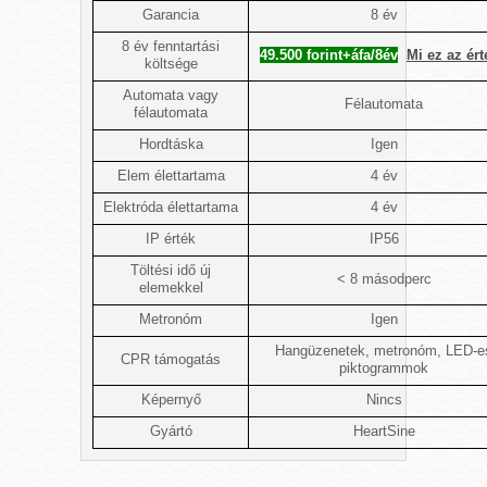
Garancia
8 év
8 év fenntartási
49.500 forint+áfa/8év
Mi ez az ér
költsége
Automata vagy
Félautomata
félautomata
Hordtáska
Igen
Elem élettartama
4 év
Elektróda élettartama
4 év
IP érték
IP56
Töltési idő új
< 8 másodperc
elemekkel
Metronóm
Igen
Hangüzenetek, metronóm, LED-e
CPR támogatás
piktogrammok
Képernyő
Nincs
Gyártó
HeartSine