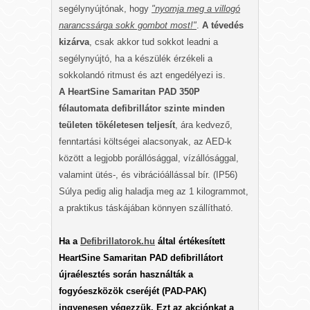
segélynyújtónak, hogy
"nyomja meg a villogó
narancssárga sokk gombot most!"
.
A tévedés
kizárva
, csak akkor tud sokkot leadni a
segélynyújtó, ha a készülék érzékeli a
sokkolandó ritmust és azt engedélyezi is.
A HeartSine Samaritan PAD 350P
félautomata defibrillátor szinte minden
teületen tökéletesen teljesít
, ára kedvező,
fenntartási költségei alacsonyak, az AED-k
között a legjobb porállósággal, vízállósággal,
valamint ütés-, és vibrációállással bír. (IP56)
Súlya pedig alig haladja meg az 1 kilogrammot,
a praktikus táskájában könnyen szállítható.
Ha a
Defibrillatorok.hu
által értékesített
HeartSine Samaritan PAD defibrillátort
újraélesztés során használták a
fogyóeszközök cseréjét (PAD-PAK)
ingyenesen végezzük. Ezt az akciónkat a