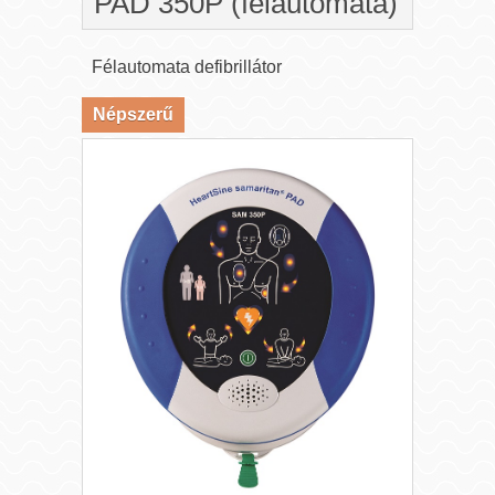
PAD 350P (félautomata)
Félautomata defibrillátor
Népszerű