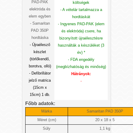
PAD-PAK
költségek
elektróda
és
- A vételár tartalmazza a
elem egyben
hordtáskát
- Samaritan
- Ingyenes PAD-PAK
(elem
PAD 350P
és elektróda)
csere, ha
hordtáska
bizonyított újraélesztésre
- Újraélesző
használták a készüléket (3
készlet
év) *
(törlőkendő,
- FDA engedély
borotva, olló)
(megbízhatóság és minőség)
- Defibrillátor
Hátrányok:
jelző matrica
-
(15cm x
15cm) 1 db.
Főbb adatok:
Márka
Samaritan PAD 350P
Méret (cm)
20 x 18 x 5
Súly
1,1 kg